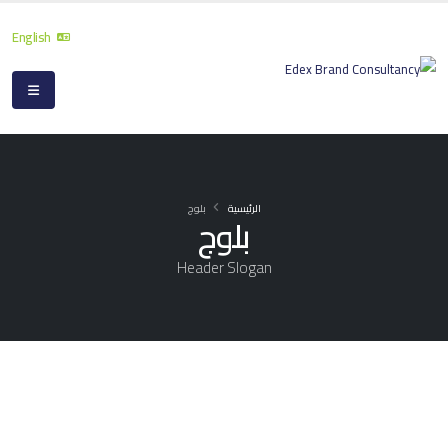
English
الرئيسية
بلوج
بلوج
Header Slogan